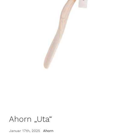
Eiche Antik „Elisabeth“
April 10th, 2025
|
Eiche Antik
,
Serie 73