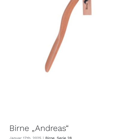
Birne „Andreas“
Januar 17th, 2025
|
Birne
,
Serie 28