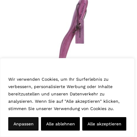
Wir schätzen Ihre Privatsphäre
Wir verwenden Cookies, um Ihr Surferlebnis zu
Eiche geräuchert „Elisabeth“
verbessern, personalisierte Werbung oder Inhalte
bereitzustellen und unseren Datenverkehr zu
Januar 17th, 2025
|
Eiche geräuchert
,
Serie 73
analysieren. Wenn Sie auf "Alle akzeptieren" klicken,
stimmen Sie unserer Verwendung von Cookies zu.
Anpassen
Alle ablehnen
Alle akzeptieren