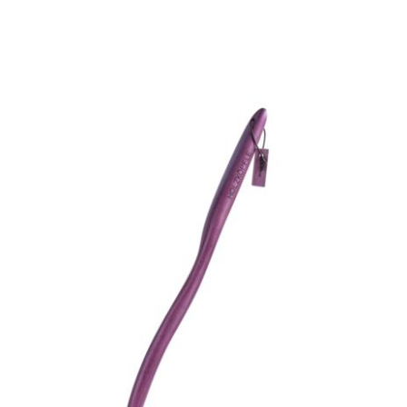
Eiche Antik „Elisabeth“