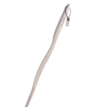
Eiche „Elisabeth“
Januar 17th, 2025
|
Eiche
,
Serie 28