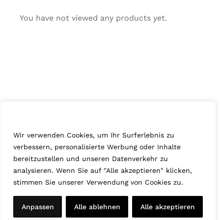
You have not viewed any products yet.
Wir schätzen Ihre Privatsphäre
Wir verwenden Cookies, um Ihr Surferlebnis zu
verbessern, personalisierte Werbung oder Inhalte
bereitzustellen und unseren Datenverkehr zu
© HOLZKÖPFLE 2025 |
Allgemeine Geschäftsbedingungen
|
analysieren. Wenn Sie auf "Alle akzeptieren" klicken,
Datenschutzerklärung
|
Impressum
stimmen Sie unserer Verwendung von Cookies zu.
Anpassen
Alle ablehnen
Alle akzeptieren