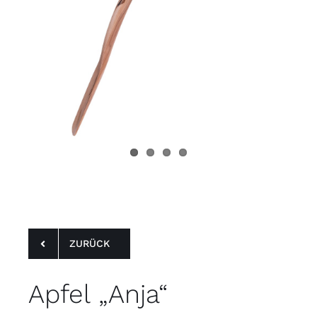
ZURÜCK
55:
66
Serie 73
Apfel
Apfel „Anja“
Apfel „Anja“