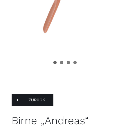
ZURÜCK
55:
66
Serie 28
Birne
Birne „Andreas“
Birne „Andreas“