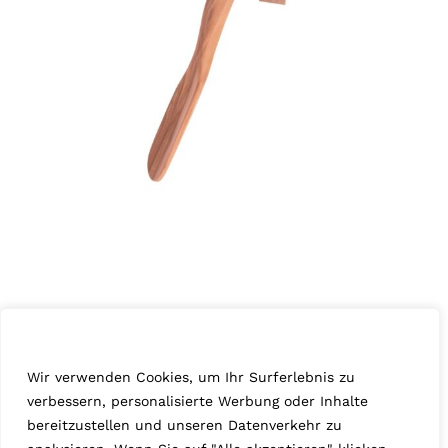
Wir schätzen Ihre Privatsphäre
Apfel „Anja“
Wir verwenden Cookies, um Ihr Surferlebnis zu
Januar 17th, 2025
Apfel
,
Serie 28
verbessern, personalisierte Werbung oder Inhalte
bereitzustellen und unseren Datenverkehr zu