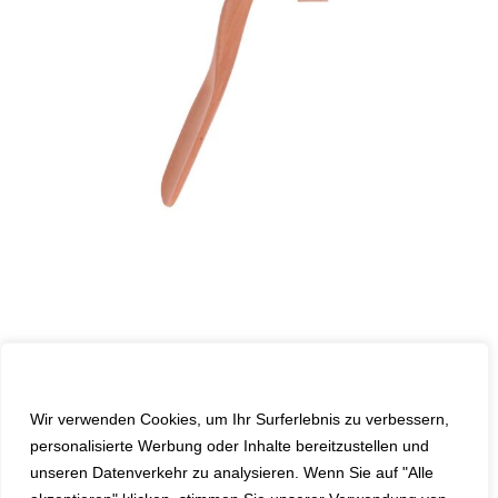
Wir schätzen Ihre Privatsphäre
Birne „Andreas“
Wir verwenden Cookies, um Ihr Surferlebnis zu verbessern,
Januar 17th, 2025
Birne
,
Serie 28
personalisierte Werbung oder Inhalte bereitzustellen und
unseren Datenverkehr zu analysieren. Wenn Sie auf "Alle