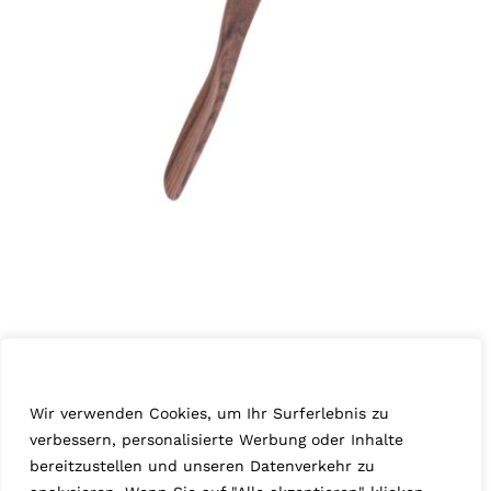
Wir schätzen Ihre Privatsphäre
Walnuss „Diana“
Wir verwenden Cookies, um Ihr Surferlebnis zu
Januar 17th, 2025
Serie 28
,
Walnuss
verbessern, personalisierte Werbung oder Inhalte
bereitzustellen und unseren Datenverkehr zu