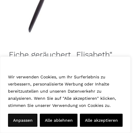
Eiche geräuchert „Elisabeth“
Wir schätzen Ihre Privatsphäre
Januar 17th, 2025
Eiche geräuchert
,
Serie 73
Wir verwenden Cookies, um Ihr Surferlebnis zu
verbessern, personalisierte Werbung oder Inhalte
bereitzustellen und unseren Datenverkehr zu
analysieren. Wenn Sie auf "Alle akzeptieren" klicken,
stimmen Sie unserer Verwendung von Cookies zu.
Anpassen
Alle ablehnen
Alle akzeptieren