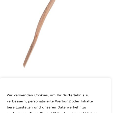
Wir schätzen Ihre Privatsphäre
Rüster „Lilly“
Wir verwenden Cookies, um Ihr Surferlebnis zu
Januar 17th, 2025
Rüster
,
Serie 73
verbessern, personalisierte Werbung oder Inhalte
bereitzustellen und unseren Datenverkehr zu