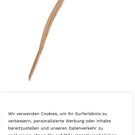
Wir schätzen Ihre Privatsphäre
Kastanie „Axel“
Wir verwenden Cookies, um Ihr Surferlebnis zu
April 12th, 2025
Kastanie
,
Serie 73
verbessern, personalisierte Werbung oder Inhalte
bereitzustellen und unseren Datenverkehr zu