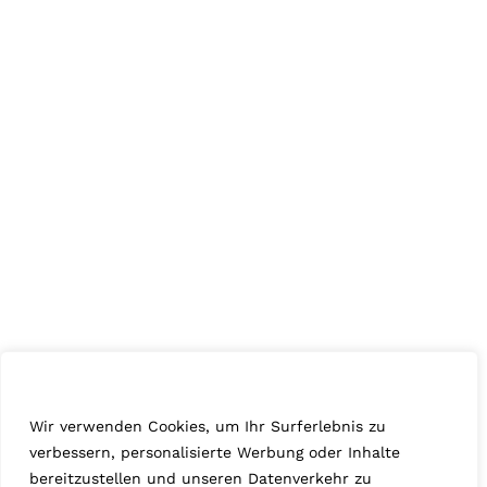
Wir schätzen Ihre Privatsphäre
Wir verwenden Cookies, um Ihr Surferlebnis zu
verbessern, personalisierte Werbung oder Inhalte
bereitzustellen und unseren Datenverkehr zu
© HOLZKÖPFLE 2025 |
Allgemeine Geschäftsbedingungen
|